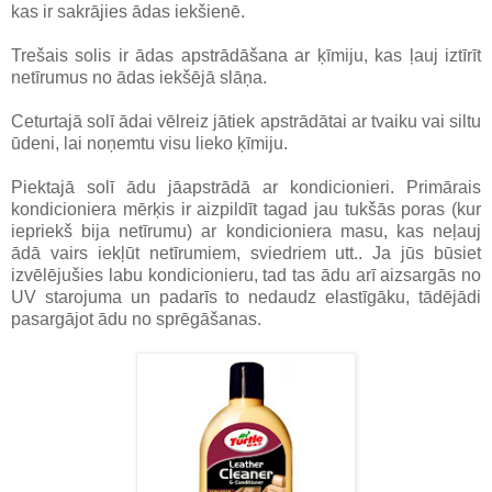
kas ir sakrājies ādas iekšienē.
Trešais solis ir ādas apstrādāšana ar ķīmiju, kas ļauj iztīrīt
netīrumus no ādas iekšējā slāņa.
Ceturtajā solī ādai vēlreiz jātiek apstrādātai ar tvaiku vai siltu
ūdeni, lai noņemtu visu lieko ķīmiju.
Piektajā solī ādu jāapstrādā ar kondicionieri. Primārais
kondicioniera mērķis ir aizpildīt tagad jau tukšās poras (kur
iepriekš bija netīrumu) ar kondicioniera masu, kas neļauj
ādā vairs iekļūt netīrumiem, sviedriem utt.. Ja jūs būsiet
izvēlējušies labu kondicionieru, tad tas ādu arī aizsargās no
UV starojuma un padarīs to nedaudz elastīgāku, tādējādi
pasargājot ādu no sprēgāšanas.