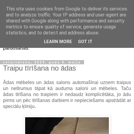
This site uses cookies from Google to deliver its services
Auto ķīmiskā tīrīšana
and to analyze traffic. Your IP address and user-agent are
shared with Google along with performance and security
Liepājā
metrics to ensure quality of service, generate usage
statistics, and to detect and address abuse.
Auto salona ķīmiskā tīrīšana Liepājā. Auto tīrīšana pirms
LEARN MORE
GOT IT
pārdošanas.
ceturtdiena, 2024. gada 9. maijs
Traipu tīrīšana no ādas
Ādas mēbeles un ādas salons automašīnai uzņem traipus
un netīrumus tāpat kā auduma saloni un mēbeles. Taču
ādas tīrīšana no traipiem ir nedaudz komplicētāka, jo ādu
pirms un pēc tīrīšanas darbiem ir nepieciešams apstrādāt ar
speciālu ķīmiju.