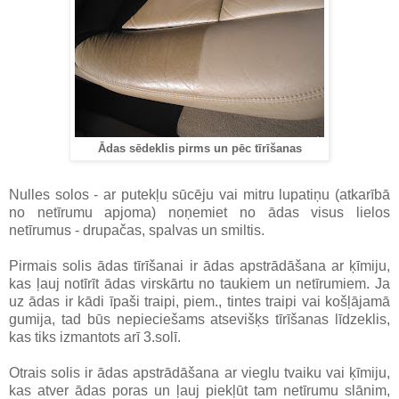
Ādas sēdeklis pirms un pēc tīrīšanas
Nulles solos - ar putekļu sūcēju vai mitru lupatiņu (atkarībā
no netīrumu apjoma) noņemiet no ādas visus lielos
netīrumus - drupačas, spalvas un smiltis.
Pirmais solis ādas tīrīšanai ir ādas apstrādāšana ar ķīmiju,
kas ļauj notīrīt ādas virskārtu no taukiem un netīrumiem. Ja
uz ādas ir kādi īpaši traipi, piem., tintes traipi vai košļājamā
gumija, tad būs nepieciešams atsevišķs tīrīšanas līdzeklis,
kas tiks izmantots arī 3.solī.
Otrais solis ir ādas apstrādāšana ar vieglu tvaiku vai ķīmiju,
kas atver ādas poras un ļauj piekļūt tam netīrumu slānim,